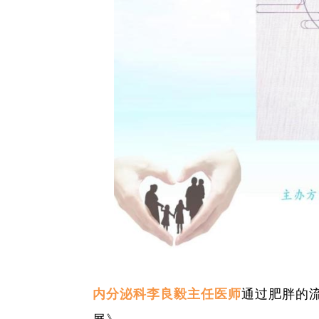
内分泌科李良毅主任医师
通过肥胖的