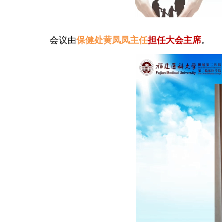
会议由
保健处黄
凤凤主任
担任大会主席
。